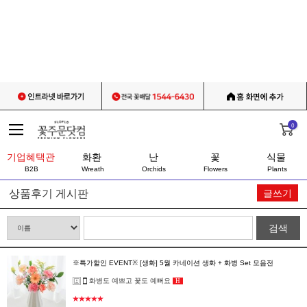
0
기업혜택관
화환
난
꽃
식물
B2B
Wreath
Orchids
Flowers
Plants
상품후기 게시판
글쓰기
검색
※특가할인 EVENT※ [생화] 5월 카네이션 생화 + 화병 Set 모음전
화병도 예쁘고 꽃도 예뻐요
H
★★★★★