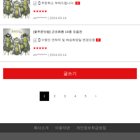
주문취소 부탁드립니다.
H
★★★★★
nh********
| 2024-03-14
[꽃주문닷컴] 근조화환 14종 모음전
수령인 연락처 및 배송희망일 변경요청
H
★★★★★
nh********
| 2024-03-14
글쓰기
1
2
3
4
5
회사소개
이용약관
개인정보취급방침