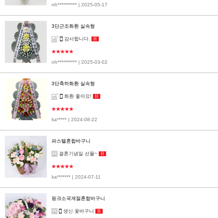
nh**********
| 2025-05-17
3단근조화환 실속형
감사합니다.
H
★★★★★
nh**********
| 2025-03-02
3단축하화환 실속형
화환 좋아요!
H
★★★★★
ka*****
| 2024-08-22
파스텔혼합바구니
결혼기념일 선물~
H
★★★★★
ka*******
| 2024-07-11
핑크소국계절혼합바구니
생신 꽃바구니
H