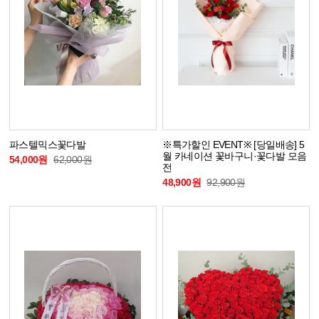
파스텔믹스꽃다발
※특가할인 EVENT※ [당일배송] 5
월 카네이션 꽃바구니·꽃다발 모음
54,000원
62,000원
전
48,900원
92,900원