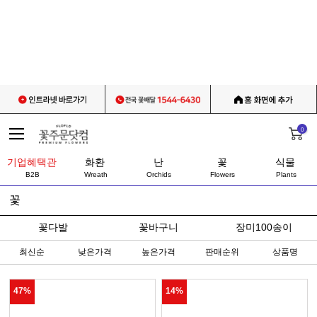
0
기업혜택관
화환
난
꽃
식물
B2B
Wreath
Orchids
Flowers
Plants
꽃
꽃다발
꽃바구니
장미100송이
최신순
낮은가격
높은가격
판매순위
상품명
47%
14%