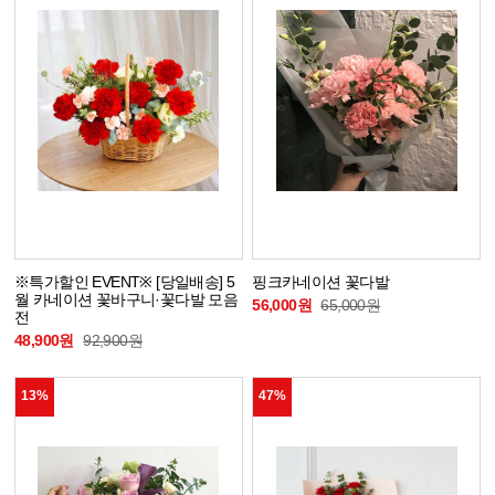
※특가할인 EVENT※ [당일배송] 5
핑크카네이션 꽃다발
월 카네이션 꽃바구니·꽃다발 모음
56,000원
65,000원
전
48,900원
92,900원
13%
47%