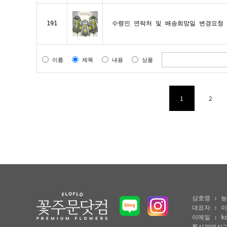
191
수령인 연락처 및 배송희망일 변경요청
이름
제목
내용
상품
1
2
상호명 : 농
대표자 : 이
이메일 : k