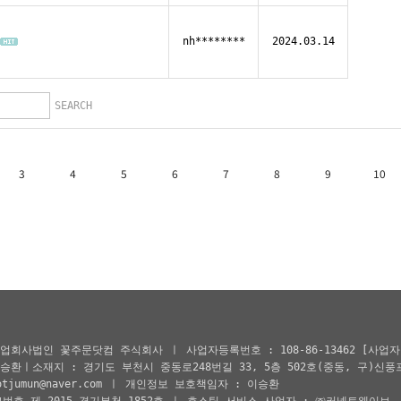
nh********
2024.03.14
SEARCH
3
4
5
6
7
8
9
10
[사업자
업회사법인 꽃주문닷컴 주식회사 ㅣ 사업자등록번호 : 108-86-13462
승환ㅣ소재지 : 경기도 부천시 중동로248번길 33, 5층 502호(중동, 구)신풍
otjumun@naver.com ㅣ 개인정보 보호책임자 : 이승환