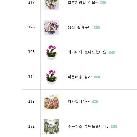
197
결혼기념일 선물~
196
생신 꽃바구니
195
어머니께 보내드렸어요
194
빠른배송 감사
193
감사합니다~~
192
주문취소 부탁드립니다.