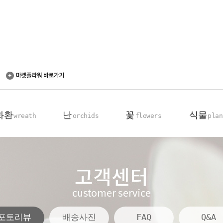
화환
난
꽃
식물
wreath
orchids
flowers
plan
축하 화환
동양란
꽃다발
탁상용 화분
근조 화환
서양란
꽃바구니
관엽 식물
기업회원전용
장미100송이
포토리뷰
배송사진
FAQ
Q&A