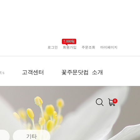
로그인
회원가입
주문조회
마이페이지
고객센터
꽃주문닷컴 소개
ts
0
공지사항
인사말
포토리뷰
회사 연혁
배송사진
플로플로소개
기타
FAQ
회원사 현황