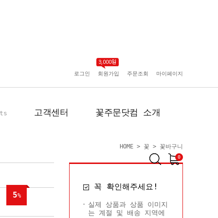
로그인
회원가입
주문조회
마이페이지
고객센터
꽃주문닷컴 소개
ts
HOME
>
꽃
>
꽃바구니
0
공지사항
인사말
꼭 확인해주세요!
포토리뷰
회사 연혁
5
%
배송사진
플로플로소개
실제 상품과 상품 이미지
는 계절 및 배송 지역에
FAQ
회원사 현황