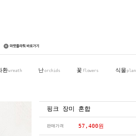
화환
난
꽃
식물
wreath
orchids
flowers
plan
핑크 장미 혼합
축하 화환
동양란
꽃다발
탁상용 화분
근조 화환
서양란
꽃바구니
관엽 식물
57,400
원
판매가격
기업회원전용
장미100송이