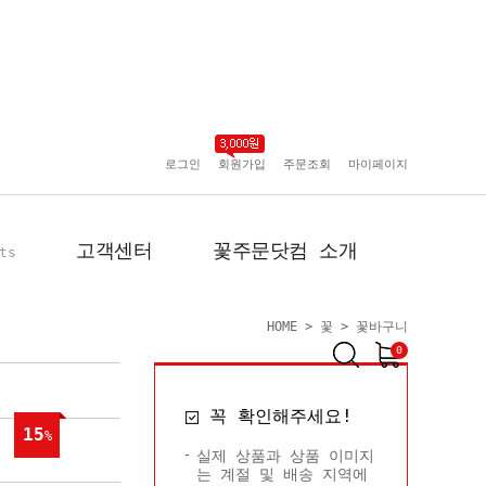
로그인
회원가입
주문조회
마이페이지
고객센터
꽃주문닷컴 소개
ts
HOME
>
꽃
>
꽃바구니
0
공지사항
인사말
꼭 확인해주세요!
포토리뷰
회사 연혁
15
%
배송사진
플로플로소개
실제 상품과 상품 이미지
는 계절 및 배송 지역에
FAQ
회원사 현황