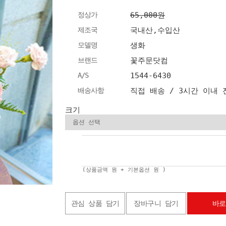
정상가
65,000원
제조국
국내산,수입산
모델명
생화
브랜드
꽃주문닷컴
A/S
1544-6430
배송사항
직접 배송 / 3시간 이내
크기
(상품금액
원 + 기본옵션
원 )
관심 상품 담기
장바구니 담기
바로