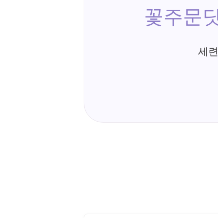
꽃주문닷
세련