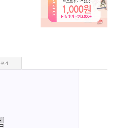
품문의
렘