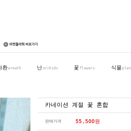
화환
난
꽃
식물
wreath
orchids
flowers
plan
카네이션 계절 꽃 혼합
축하 화환
동양란
꽃다발
탁상용 화분
근조 화환
서양란
꽃바구니
관엽 식물
55,500
원
판매가격
기업회원전용
장미100송이