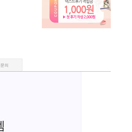
품문의
렘