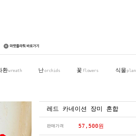
화환
난
꽃
식물
wreath
orchids
flowers
plan
레드 카네이션 장미 혼합
축하 화환
동양란
꽃다발
탁상용 화분
근조 화환
서양란
꽃바구니
관엽 식물
57,500
원
판매가격
기업회원전용
장미100송이