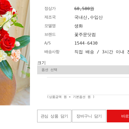
정상가
60,500원
제조국
국내산,수입산
모델명
생화
브랜드
꽃주문닷컴
A/S
1544-6430
배송사항
직접 배송 / 3시간 이내
크기
(상품금액
원 + 기본옵션
원 )
관심 상품 담기
장바구니 담기
바로