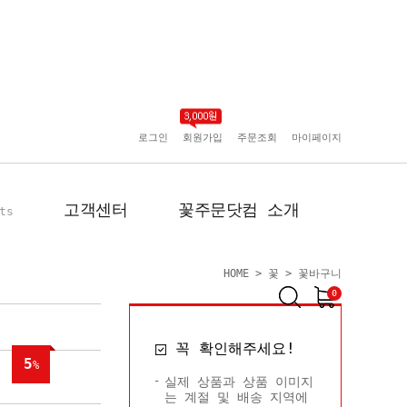
로그인
회원가입
주문조회
마이페이지
고객센터
꽃주문닷컴 소개
ts
HOME
>
꽃
>
꽃바구니
0
공지사항
인사말
꼭 확인해주세요!
포토리뷰
회사 연혁
5
%
배송사진
플로플로소개
실제 상품과 상품 이미지
는 계절 및 배송 지역에
FAQ
회원사 현황