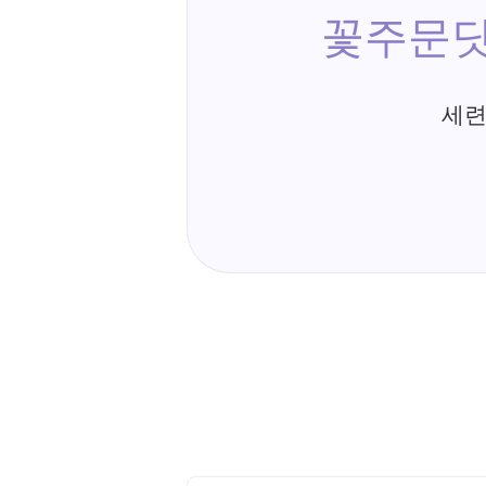
꽃주문닷
세련