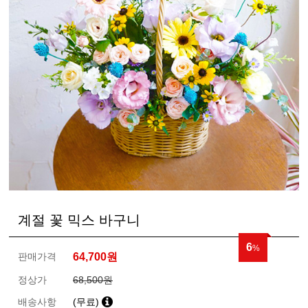
계절 꽃 믹스 바구니
6
%
판매가격
64,700
원
정상가
68,500원
배송사항
(무료)