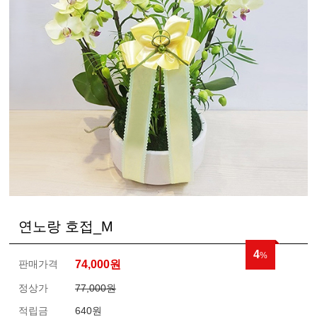
연노랑 호접_M
4
%
판매가격
74,000
원
정상가
77,000원
적립금
640원