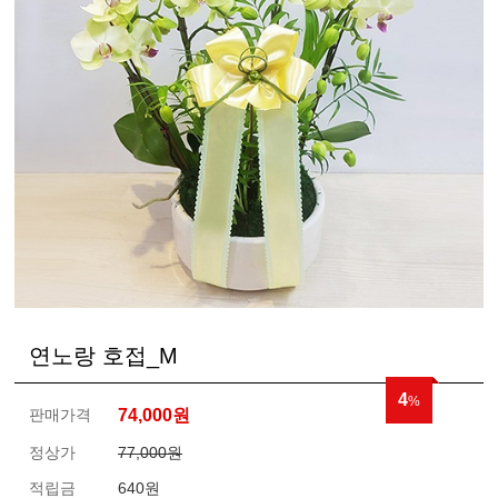
연노랑 호접_M
4
%
판매가격
74,000
원
정상가
77,000원
적립금
640원