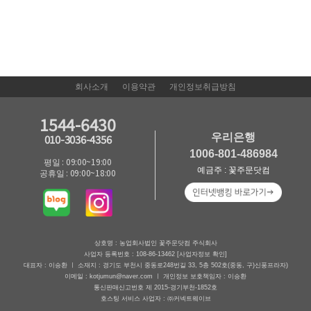
회사소개
이용약관
개인정보취급방침
1544-6430
우리은행
010-3036-4356
1006-801-486984
평일 : 09:00~19:00
예금주 : 꽃주문닷컴
공휴일 : 09:00~18:00
상호명 : 농업회사법인 꽃주문닷컴 주식회사
사업자 등록번호 : 108-86-13462
[사업자정보 확인]
대표자 : 이승환 ㅣ 소재지 : 경기도 부천시 중동로248번길 33, 5층 502호(중동, 구)신풍프라자)
이메일 : kotjumun@naver.com ㅣ 개인정보 보호책임자 : 이승환
통신판매신고번호 제 2015-경기부천-1852호
호스팅 서비스 사업자 : ㈜커넥트웨이브