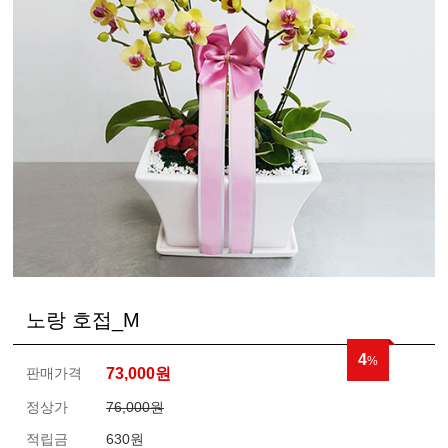
노랑 호접_M
4
%
판매가격
73,000
원
정상가
76,000원
적립금
630원