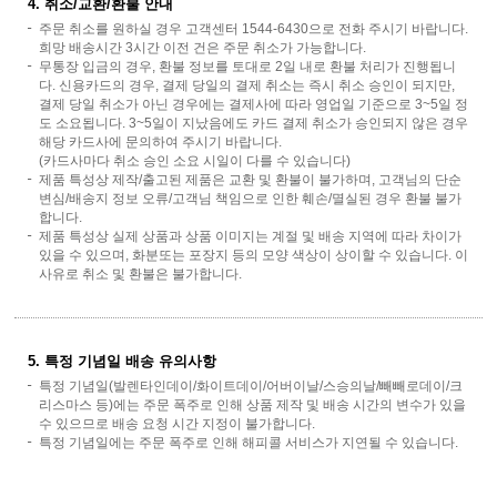
4. 취소/교환/환불 안내
주문 취소를 원하실 경우 고객센터 1544-6430으로 전화 주시기 바랍니다.
희망 배송시간 3시간 이전 건은 주문 취소가 가능합니다.
무통장 입금의 경우, 환불 정보를 토대로 2일 내로 환불 처리가 진행됩니
다. 신용카드의 경우, 결제 당일의 결제 취소는 즉시 취소 승인이 되지만,
결제 당일 취소가 아닌 경우에는 결제사에 따라 영업일 기준으로 3~5일 정
도 소요됩니다. 3~5일이 지났음에도 카드 결제 취소가 승인되지 않은 경우
해당 카드사에 문의하여 주시기 바랍니다.
(카드사마다 취소 승인 소요 시일이 다를 수 있습니다)
제품 특성상 제작/출고된 제품은 교환 및 환불이 불가하며, 고객님의 단순
변심/배송지 정보 오류/고객님 책임으로 인한 훼손/멸실된 경우 환불 불가
합니다.
제품 특성상 실제 상품과 상품 이미지는 계절 및 배송 지역에 따라 차이가
있을 수 있으며, 화분또는 포장지 등의 모양 색상이 상이할 수 있습니다. 이
사유로 취소 및 환불은 불가합니다.
5. 특정 기념일 배송 유의사항
특정 기념일(발렌타인데이/화이트데이/어버이날/스승의날/빼빼로데이/크
리스마스 등)에는 주문 폭주로 인해 상품 제작 및 배송 시간의 변수가 있을
수 있으므로 배송 요청 시간 지정이 불가합니다.
특정 기념일에는 주문 폭주로 인해 해피콜 서비스가 지연될 수 있습니다.