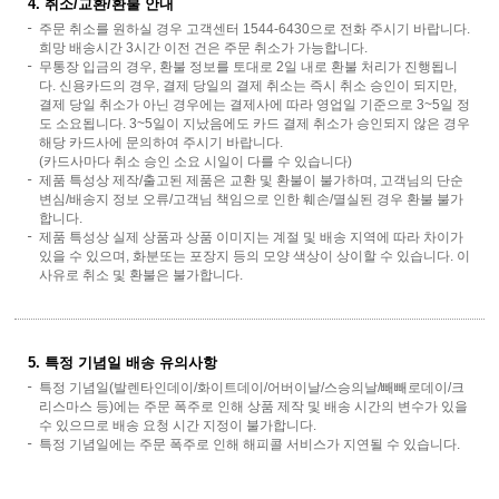
4. 취소/교환/환불 안내
주문 취소를 원하실 경우 고객센터 1544-6430으로 전화 주시기 바랍니다.
희망 배송시간 3시간 이전 건은 주문 취소가 가능합니다.
무통장 입금의 경우, 환불 정보를 토대로 2일 내로 환불 처리가 진행됩니
다. 신용카드의 경우, 결제 당일의 결제 취소는 즉시 취소 승인이 되지만,
결제 당일 취소가 아닌 경우에는 결제사에 따라 영업일 기준으로 3~5일 정
도 소요됩니다. 3~5일이 지났음에도 카드 결제 취소가 승인되지 않은 경우
해당 카드사에 문의하여 주시기 바랍니다.
(카드사마다 취소 승인 소요 시일이 다를 수 있습니다)
제품 특성상 제작/출고된 제품은 교환 및 환불이 불가하며, 고객님의 단순
변심/배송지 정보 오류/고객님 책임으로 인한 훼손/멸실된 경우 환불 불가
합니다.
제품 특성상 실제 상품과 상품 이미지는 계절 및 배송 지역에 따라 차이가
있을 수 있으며, 화분또는 포장지 등의 모양 색상이 상이할 수 있습니다. 이
사유로 취소 및 환불은 불가합니다.
5. 특정 기념일 배송 유의사항
특정 기념일(발렌타인데이/화이트데이/어버이날/스승의날/빼빼로데이/크
리스마스 등)에는 주문 폭주로 인해 상품 제작 및 배송 시간의 변수가 있을
수 있으므로 배송 요청 시간 지정이 불가합니다.
특정 기념일에는 주문 폭주로 인해 해피콜 서비스가 지연될 수 있습니다.