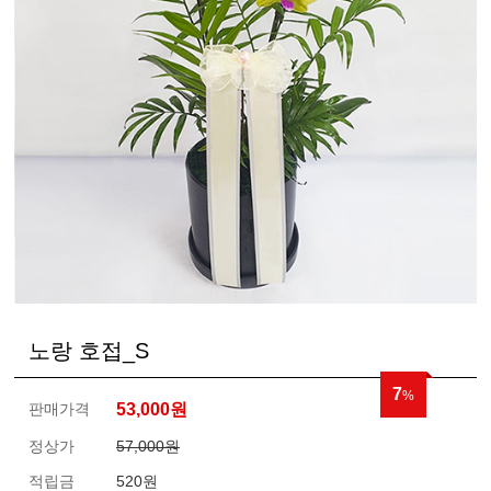
노랑 호접_S
7
%
판매가격
53,000
원
정상가
57,000원
적립금
520원