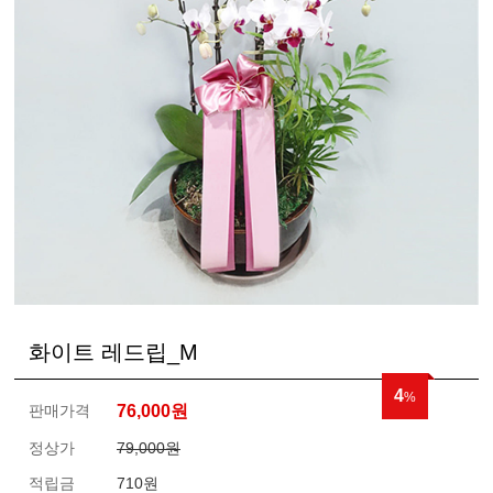
화이트 레드립_M
4
%
판매가격
76,000
원
정상가
79,000원
적립금
710원