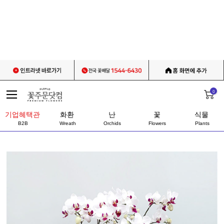
0
기업혜택관
화환
난
꽃
식물
B2B
Wreath
Orchids
Flowers
Plants