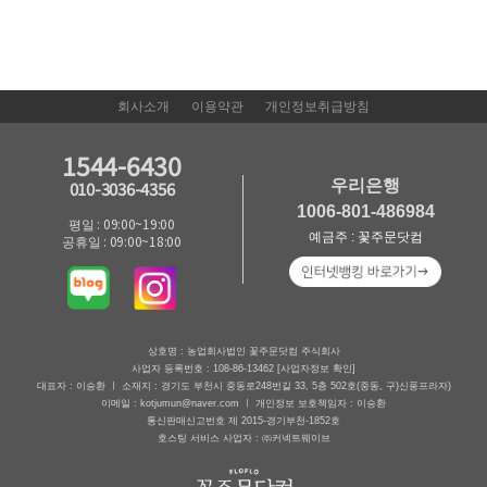
회사소개
이용약관
개인정보취급방침
1544-6430
우리은행
010-3036-4356
1006-801-486984
평일 : 09:00~19:00
예금주 : 꽃주문닷컴
공휴일 : 09:00~18:00
상호명 : 농업회사법인 꽃주문닷컴 주식회사
사업자 등록번호 : 108-86-13462
[사업자정보 확인]
대표자 : 이승환 ㅣ 소재지 : 경기도 부천시 중동로248번길 33, 5층 502호(중동, 구)신풍프라자)
이메일 : kotjumun@naver.com ㅣ 개인정보 보호책임자 : 이승환
통신판매신고번호 제 2015-경기부천-1852호
호스팅 서비스 사업자 : ㈜커넥트웨이브