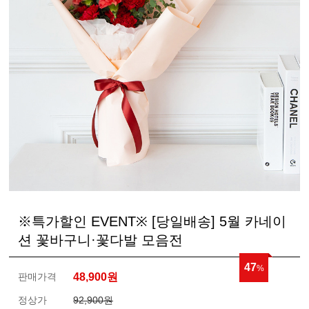
※특가할인 EVENT※ [당일배송] 5월 카네이
션 꽃바구니·꽃다발 모음전
47
%
판매가격
48,900
원
정상가
92,900원