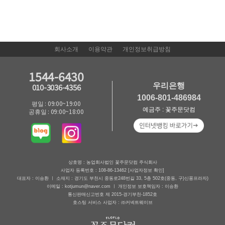
회사소개
이용약관
개인정보취급방침
1544-6430
우리은행
010-3036-4356
1006-801-486984
평일 : 09:00~19:00
예금주 : 꽃주문닷컴
공휴일 : 09:00~18:00
상호명 : 농업회사법인 꽃주문닷컴 주식회사
사업자 등록번호 : 108-86-13462
[사업자정보 확인]
대표자 : 이승환 ㅣ 소재지 : 경기도 부천시 중동로248번길 33, 5층 502호(중동, 구)신풍프라자)
이메일 : kotjumun@naver.com ㅣ 개인정보 보호책임자 : 이승환
통신판매신고번호 제 2015-경기부천-1852호
호스팅 서비스 사업자 : ㈜커넥트웨이브