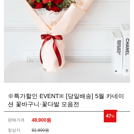
※특가할인 EVENT※ [당일배송] 5월 카네이
션 꽃바구니·꽃다발 모음전
47
%
판매가격
48,900
원
정상가
92,900원