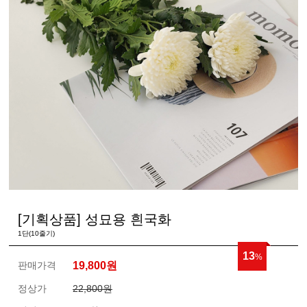
[기획상품] 성묘용 흰국화
1단(10줄기)
13
%
판매가격
19,800
원
정상가
22,800원