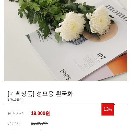
[기획상품] 성묘용 흰국화
1단(10줄기)
13
%
판매가격
19,800
원
정상가
22,800원