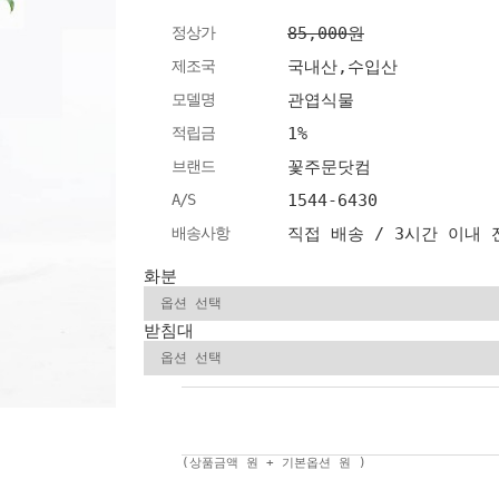
정상가
85,000원
제조국
국내산,수입산
모델명
관엽식물
적립금
1%
브랜드
꽃주문닷컴
A/S
1544-6430
배송사항
직접 배송 / 3시간 이내
화분
받침대
(상품금액
원 + 기본옵션
원 )