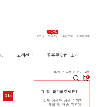
로그인
회원가입
주문조회
마이페이지
고객센터
꽃주문닷컴 소개
ts
HOME
>
식물
>
관엽 식물
0
공지사항
인사말
꼭 확인해주세요!
포토리뷰
회사 연혁
11
%
배송사진
플로플로소개
실제 상품과 상품 이미지
는 계절 및 배송 지역에
FAQ
회원사 현황