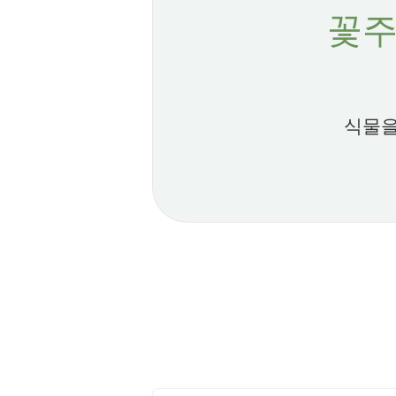
꽃주
식물을