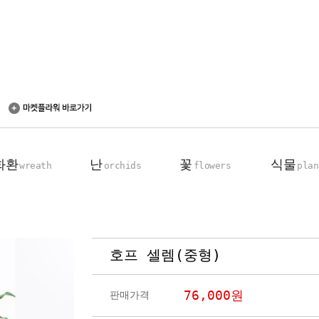
화환
난
꽃
식물
wreath
orchids
flowers
plan
호프 셀렘(중형)
축하 화환
동양란
꽃다발
탁상용 화분
근조 화환
서양란
꽃바구니
관엽 식물
76,000
원
판매가격
기업회원전용
장미100송이