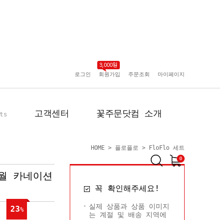
로그인
회원가입
주문조회
마이페이지
고객센터
꽃주문닷컴 소개
ts
HOME
>
플로플로
>
FloFlo 세트
0
5월 카네이션
공지사항
인사말
꼭 확인해주세요!
포토리뷰
회사 연혁
배송사진
플로플로소개
실제 상품과 상품 이미지
23
%
는 계절 및 배송 지역에
FAQ
회원사 현황