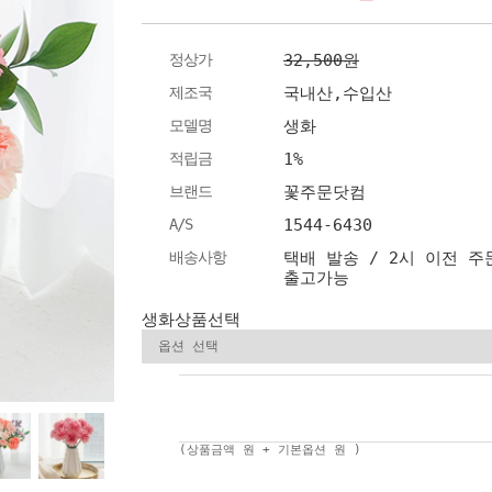
정상가
32,500원
제조국
국내산,수입산
모델명
생화
적립금
1%
브랜드
꽃주문닷컴
A/S
1544-6430
배송사항
택배 발송 / 2시 이전 주
출고가능
생화상품선택
(상품금액
원 + 기본옵션
원 )