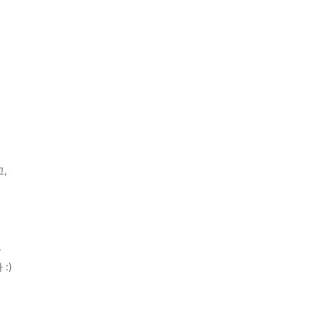
,
.
:)