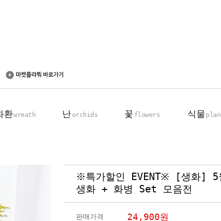
화환
난
꽃
식물
wreath
orchids
flowers
plan
※특가할인 EVENT※ [생화] 
축하 화환
동양란
꽃다발
탁상용 화분
생화 + 화병 Set 모음전
근조 화환
서양란
꽃바구니
관엽 식물
기업회원전용
장미100송이
24,900
원
판매가격