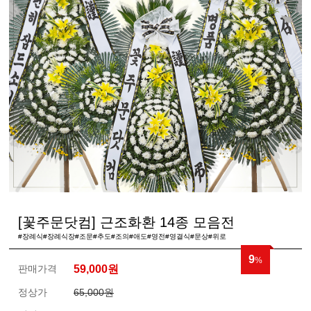
[꽃주문닷컴] 근조화환 14종 모음전
#장례식#장례식장#조문#추도#조의#애도#영전#영결식#문상#위로
9
%
판매가격
59,000
원
정상가
65,000원