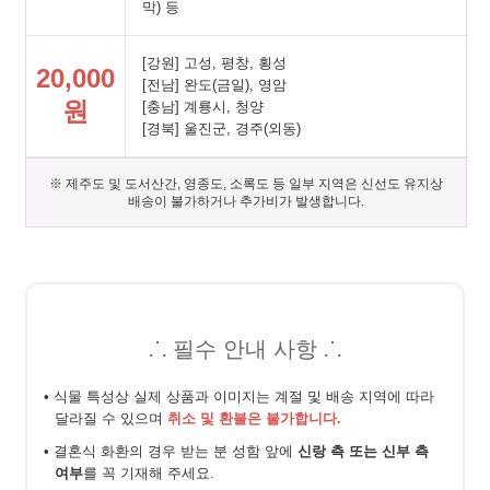
막) 등
[강원] 고성, 평창, 횡성
20,000
[전남] 완도(금일), 영암
원
[충남] 계룡시, 청양
[경북] 울진군, 경주(외동)
※ 제주도 및 도서산간, 영종도, 소록도 등 일부 지역은 신선도 유지상
배송이 불가하거나 추가비가 발생합니다.
⸫ 필수 안내 사항 ⸫
• 식물 특성상 실제 상품과 이미지는 계절 및 배송 지역에 따라
달라질 수 있으며
취소 및 환불은 불가합니다.
• 결혼식 화환의 경우 받는 분 성함 앞에
신랑 측 또는 신부 측
여부
를 꼭 기재해 주세요.