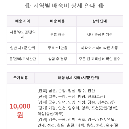
지역별 배송비 상세 안내
🔴
🔴
배송 지역
배송 비용
상세 안내
서울/수도권/광역
무료 배송
시내 중심권 기준
시
일반 시 / 군 단위
무료 ~ 1만원
제작소 거리에 따른 차등
읍/면/리/도서산간
상담 후 결정
주문 전 고객센터 확인 필수
추가 비용
해당 상세 지역 (시/군 단위)
[전북] 남원, 순창, 임실, 장수, 진안
[전남] 고흥, 구례, 곡성, 함평, 완도(고금)
[경북] 군위, 영덕, 영양, 의성, 청송, 경주(안강)
10,000
[경기] 가평, 연천, 양수리, 양주, 포천(관인/영북),
원
화성(송산/마도)
[강원] 강릉, 동해, 삼척, 속초, 양구, 양양, 영월,
인제, 정선, 철원, 춘천, 태백, 홍천, 화천, 원주(문