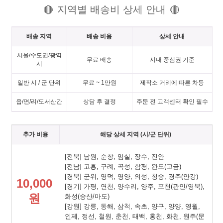
지역별 배송비 상세 안내
🔴
🔴
배송 지역
배송 비용
상세 안내
서울/수도권/광역
무료 배송
시내 중심권 기준
시
일반 시 / 군 단위
무료 ~ 1만원
제작소 거리에 따른 차등
읍/면/리/도서산간
상담 후 결정
주문 전 고객센터 확인 필수
추가 비용
해당 상세 지역 (시/군 단위)
[전북] 남원, 순창, 임실, 장수, 진안
[전남] 고흥, 구례, 곡성, 함평, 완도(고금)
[경북] 군위, 영덕, 영양, 의성, 청송, 경주(안강)
10,000
[경기] 가평, 연천, 양수리, 양주, 포천(관인/영북),
원
화성(송산/마도)
[강원] 강릉, 동해, 삼척, 속초, 양구, 양양, 영월,
인제, 정선, 철원, 춘천, 태백, 홍천, 화천, 원주(문