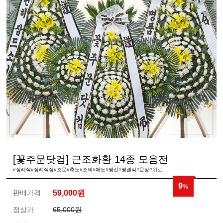
[꽃주문닷컴] 근조화환 14종 모음전
#장례식#장례식장#조문#추도#조의#애도#영전#영결식#문상#위로
9
%
판매가격
59,000
원
정상가
65,000원