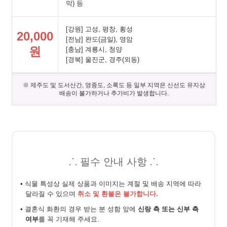
막) 등
[강원] 고성, 평창, 횡성
20,000
[전남] 완도(금일), 영암
원
[충남] 계룡시, 청양
[경북] 울진군, 경주(외동)
※ 제주도 및 도서산간, 영종도, 소록도 등 일부 지역은 신선도 유지상
배송이 불가하거나 추가비가 발생합니다.
⸫ 필수 안내 사항 ⸫
• 식물 특성상 실제 상품과 이미지는 계절 및 배송 지역에 따라
달라질 수 있으며
취소 및 환불은 불가합니다.
• 결혼식 화환의 경우 받는 분 성함 앞에
신랑 측 또는 신부 측
여부
를 꼭 기재해 주세요.