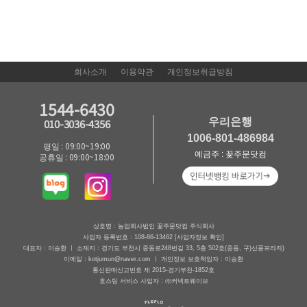
회사소개
이용약관
개인정보취급방침
1544-6430
우리은행
010-3036-4356
1006-801-486984
평일 : 09:00~19:00
예금주 : 꽃주문닷컴
공휴일 : 09:00~18:00
상호명 : 농업회사법인 꽃주문닷컴 주식회사
사업자 등록번호 : 108-86-13462
[사업자정보 확인]
대표자 : 이승환 ㅣ 소재지 : 경기도 부천시 중동로248번길 33, 5층 502호(중동, 구)신풍프라자)
이메일 : kotjumun@naver.com ㅣ 개인정보 보호책임자 : 이승환
통신판매신고번호 제 2015-경기부천-1852호
호스팅 서비스 사업자 : ㈜커넥트웨이브