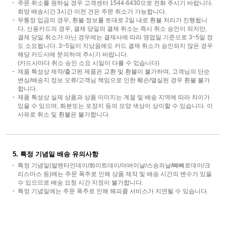
주문 취소를 원하실 경우 고객센터 1544-6430으로 전화 주시기 바랍니다.
희망 배송시간 3시간 이전 건은 주문 취소가 가능합니다.
무통장 입금의 경우, 환불 정보를 토대로 2일 내로 환불 처리가 진행됩니
다. 신용카드의 경우, 결제 당일의 결제 취소는 즉시 취소 승인이 되지만,
결제 당일 취소가 아닌 경우에는 결제사에 따라 영업일 기준으로 3~5일 정
도 소요됩니다. 3~5일이 지났음에도 카드 결제 취소가 승인되지 않은 경우
해당 카드사에 문의하여 주시기 바랍니다.
(카드사마다 취소 승인 소요 시일이 다를 수 있습니다)
제품 특성상 제작/출고된 제품은 교환 및 환불이 불가하며, 고객님의 단순
변심/배송지 정보 오류/고객님 책임으로 인한 훼손/멸실된 경우 환불 불가
합니다.
제품 특성상 실제 상품과 상품 이미지는 계절 및 배송 지역에 따라 차이가
있을 수 있으며, 화분또는 포장지 등의 모양 색상이 상이할 수 있습니다. 이
사유로 취소 및 환불은 불가합니다.
5. 특정 기념일 배송 유의사항
특정 기념일(발렌타인데이/화이트데이/어버이날/스승의날/빼빼로데이/크
리스마스 등)에는 주문 폭주로 인해 상품 제작 및 배송 시간의 변수가 있을
수 있으므로 배송 요청 시간 지정이 불가합니다.
특정 기념일에는 주문 폭주로 인해 해피콜 서비스가 지연될 수 있습니다.