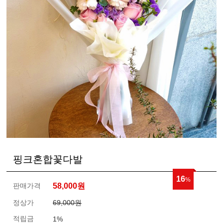
핑크혼합꽃다발
16
%
판매가격
58,000
원
정상가
69,000원
적립금
1%