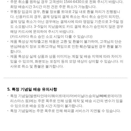
주문 취소를 원하실 경우 고객센터 1544-6430으로 전화 주시기 바랍니다.
희망 배송시간 3시간 이전 건은 주문 취소가 가능합니다.
무통장 입금의 경우, 환불 정보를 토대로 2일 내로 환불 처리가 진행됩니
다. 신용카드의 경우, 결제 당일의 결제 취소는 즉시 취소 승인이 되지만,
결제 당일 취소가 아닌 경우에는 결제사에 따라 영업일 기준으로 3~5일 정
도 소요됩니다. 3~5일이 지났음에도 카드 결제 취소가 승인되지 않은 경우
해당 카드사에 문의하여 주시기 바랍니다.
(카드사마다 취소 승인 소요 시일이 다를 수 있습니다)
제품 특성상 제작/출고된 제품은 교환 및 환불이 불가하며, 고객님의 단순
변심/배송지 정보 오류/고객님 책임으로 인한 훼손/멸실된 경우 환불 불가
합니다.
제품 특성상 실제 상품과 상품 이미지는 계절 및 배송 지역에 따라 차이가
있을 수 있으며, 화분또는 포장지 등의 모양 색상이 상이할 수 있습니다. 이
사유로 취소 및 환불은 불가합니다.
5. 특정 기념일 배송 유의사항
특정 기념일(발렌타인데이/화이트데이/어버이날/스승의날/빼빼로데이/크
리스마스 등)에는 주문 폭주로 인해 상품 제작 및 배송 시간의 변수가 있을
수 있으므로 배송 요청 시간 지정이 불가합니다.
특정 기념일에는 주문 폭주로 인해 해피콜 서비스가 지연될 수 있습니다.