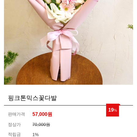
핑크톤믹스꽃다발
19
%
판매가격
57,000
원
정상가
70,000원
적립금
1%