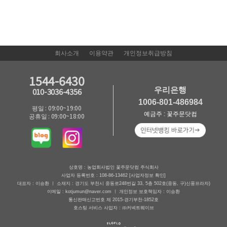
회사소개
이용약관
개인정보취급방침
1544-6430
우리은행
010-3036-4356
1006-801-486984
평일 : 09:00~19:00
예금주 : 꽃주문닷컴
공휴일 : 09:00~18:00
상호명 : 농업회사법인 꽃주문닷컴 주식회사
사업자 등록번호 : 108-86-13462
[사업자정보 확인]
대표자 : 이승환 ㅣ 소재지 : 경기도 부천시 중동로248번길 33, 5층 502호(중동, 구)신풍프라자)
이메일 : kotjumun@naver.com ㅣ 개인정보 보호책임자 : 이승환
통신판매신고번호 제 2015-경기부천-1852호
호스팅 서비스 사업자 : ㈜커넥트웨이브