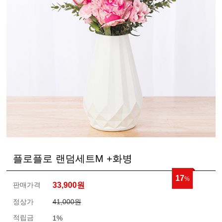
플로플로 랜덤세트M +화병
17
%
판매가격
33,900
원
정상가
41,000원
적립금
1%