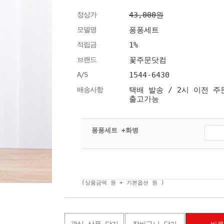
정상가
43,000원
모델명
퐁퐁세트
적립금
1%
브랜드
꽃주문닷컴
A/S
1544-6430
배송사항
택배 발송 / 2시 이전 주
출고가능
퐁퐁세트 +화병
(상품금액
원 + 기본옵션
원 )