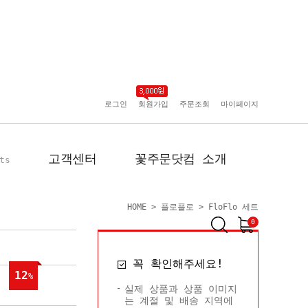
로그인
회원가입
주문조회
마이페이지
고객센터
꽃주문닷컴 소개
ts
HOME
>
플로플로
>
FloFlo 세트
0
공지사항
인사말
꼭 확인해주세요!
포토리뷰
회사 연혁
12
%
배송사진
플로플로소개
실제 상품과 상품 이미지
는 계절 및 배송 지역에
FAQ
회원사 현황