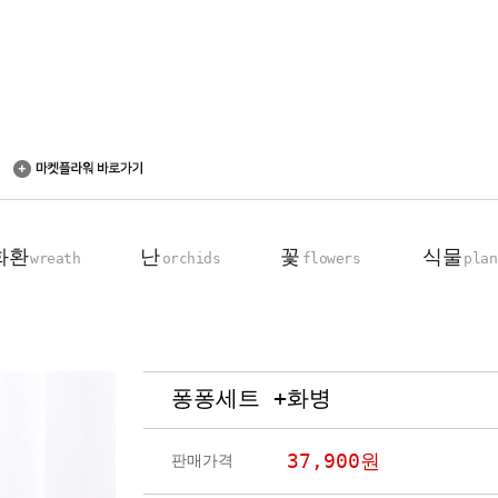
화환
난
꽃
식물
wreath
orchids
flowers
plan
퐁퐁세트 +화병
축하 화환
동양란
꽃다발
탁상용 화분
근조 화환
서양란
꽃바구니
관엽 식물
37,900
원
판매가격
기업회원전용
장미100송이