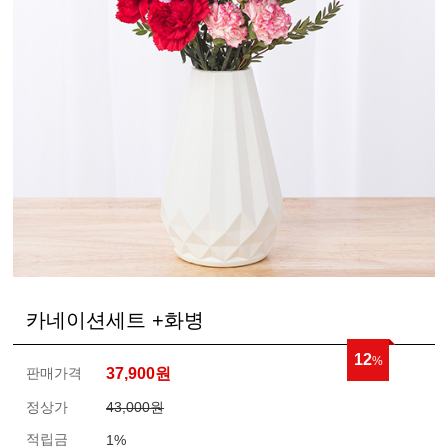
카네이션세트 +화병
12
%
판매가격
37,900
원
정상가
43,000원
적립금
1%