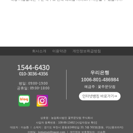
회사소개
이용약관
개인정보취급방침
1544-6430
우리은행
010-3036-4356
1006-801-486984
평일 : 09:00~19:00
예금주 : 꽃주문닷컴
공휴일 : 09:00~18:00
상호명 : 농업회사법인 꽃주문닷컴 주식회사
사업자 등록번호 : 108-86-13462
[사업자정보 확인]
대표자 : 이승환 ㅣ 소재지 : 경기도 부천시 중동로248번길 33, 5층 502호(중동, 구)신풍프라자)
이메일 : kotjumun@naver.com ㅣ 개인정보 보호책임자 : 이승환