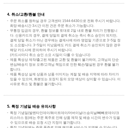
4. 취소/교환/환불 안내
주문 취소를 원하실 경우 고객센터 1544-6430으로 전화 주시기 바랍니다.
희망 배송시간 3시간 이전 건은 주문 취소가 가능합니다.
무통장 입금의 경우, 환불 정보를 토대로 2일 내로 환불 처리가 진행됩니
다. 신용카드의 경우, 결제 당일의 결제 취소는 즉시 취소 승인이 되지만,
결제 당일 취소가 아닌 경우에는 결제사에 따라 영업일 기준으로 3~5일 정
도 소요됩니다. 3~5일이 지났음에도 카드 결제 취소가 승인되지 않은 경우
해당 카드사에 문의하여 주시기 바랍니다.
(카드사마다 취소 승인 소요 시일이 다를 수 있습니다)
제품 특성상 제작/출고된 제품은 교환 및 환불이 불가하며, 고객님의 단순
변심/배송지 정보 오류/고객님 책임으로 인한 훼손/멸실된 경우 환불 불가
합니다.
제품 특성상 실제 상품과 상품 이미지는 계절 및 배송 지역에 따라 차이가
있을 수 있으며, 화분또는 포장지 등의 모양 색상이 상이할 수 있습니다. 이
사유로 취소 및 환불은 불가합니다.
5. 특정 기념일 배송 유의사항
특정 기념일(발렌타인데이/화이트데이/어버이날/스승의날/빼빼로데이/크
리스마스 등)에는 주문 폭주로 인해 상품 제작 및 배송 시간의 변수가 있을
수 있으므로 배송 요청 시간 지정이 불가합니다.
특정 기념일에는 주문 폭주로 인해 해피콜 서비스가 지연될 수 있습니다.