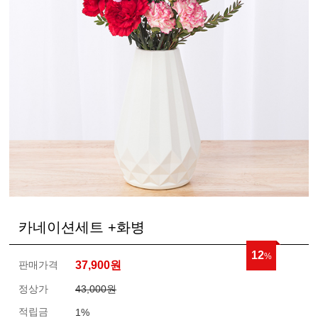
카네이션세트 +화병
12
%
판매가격
37,900
원
정상가
43,000원
적립금
1%