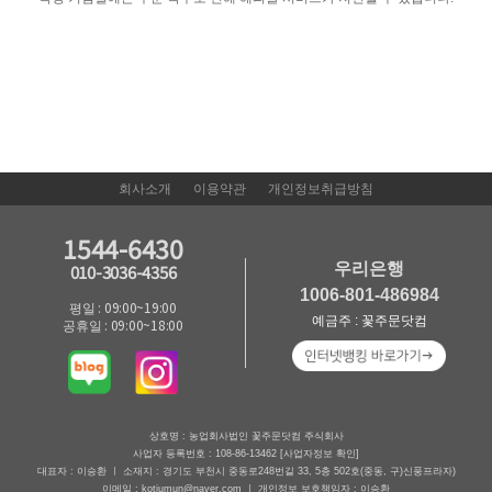
회사소개
이용약관
개인정보취급방침
1544-6430
우리은행
010-3036-4356
1006-801-486984
평일 : 09:00~19:00
예금주 : 꽃주문닷컴
공휴일 : 09:00~18:00
상호명 : 농업회사법인 꽃주문닷컴 주식회사
사업자 등록번호 : 108-86-13462
[사업자정보 확인]
대표자 : 이승환 ㅣ 소재지 : 경기도 부천시 중동로248번길 33, 5층 502호(중동, 구)신풍프라자)
이메일 : kotjumun@naver.com ㅣ 개인정보 보호책임자 : 이승환