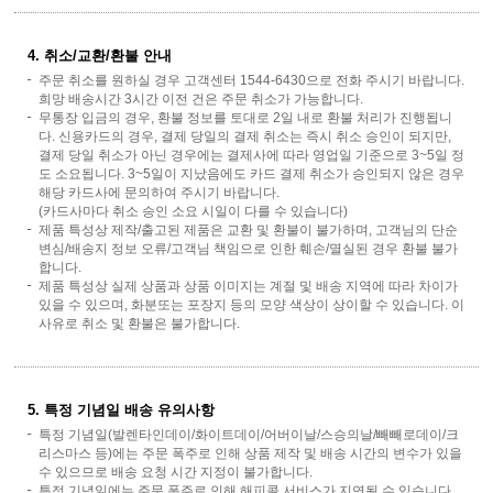
4. 취소/교환/환불 안내
주문 취소를 원하실 경우 고객센터 1544-6430으로 전화 주시기 바랍니다.
희망 배송시간 3시간 이전 건은 주문 취소가 가능합니다.
무통장 입금의 경우, 환불 정보를 토대로 2일 내로 환불 처리가 진행됩니
다. 신용카드의 경우, 결제 당일의 결제 취소는 즉시 취소 승인이 되지만,
결제 당일 취소가 아닌 경우에는 결제사에 따라 영업일 기준으로 3~5일 정
도 소요됩니다. 3~5일이 지났음에도 카드 결제 취소가 승인되지 않은 경우
해당 카드사에 문의하여 주시기 바랍니다.
(카드사마다 취소 승인 소요 시일이 다를 수 있습니다)
제품 특성상 제작/출고된 제품은 교환 및 환불이 불가하며, 고객님의 단순
변심/배송지 정보 오류/고객님 책임으로 인한 훼손/멸실된 경우 환불 불가
합니다.
제품 특성상 실제 상품과 상품 이미지는 계절 및 배송 지역에 따라 차이가
있을 수 있으며, 화분또는 포장지 등의 모양 색상이 상이할 수 있습니다. 이
사유로 취소 및 환불은 불가합니다.
5. 특정 기념일 배송 유의사항
특정 기념일(발렌타인데이/화이트데이/어버이날/스승의날/빼빼로데이/크
리스마스 등)에는 주문 폭주로 인해 상품 제작 및 배송 시간의 변수가 있을
수 있으므로 배송 요청 시간 지정이 불가합니다.
특정 기념일에는 주문 폭주로 인해 해피콜 서비스가 지연될 수 있습니다.