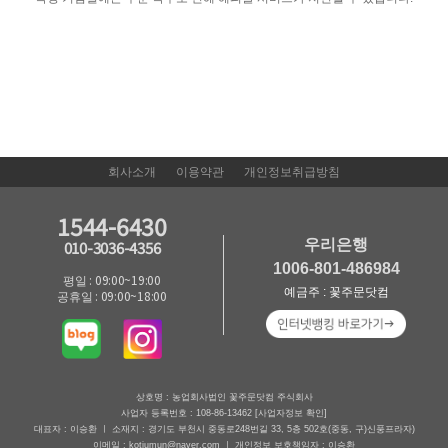
회사소개
이용약관
개인정보취급방침
1544-6430
우리은행
010-3036-4356
1006-801-486984
평일 : 09:00~19:00
예금주 : 꽃주문닷컴
공휴일 : 09:00~18:00
상호명 : 농업회사법인 꽃주문닷컴 주식회사
사업자 등록번호 : 108-86-13462
[사업자정보 확인]
대표자 : 이승환 ㅣ 소재지 : 경기도 부천시 중동로248번길 33, 5층 502호(중동, 구)신풍프라자)
이메일 : kotjumun@naver.com ㅣ 개인정보 보호책임자 : 이승환