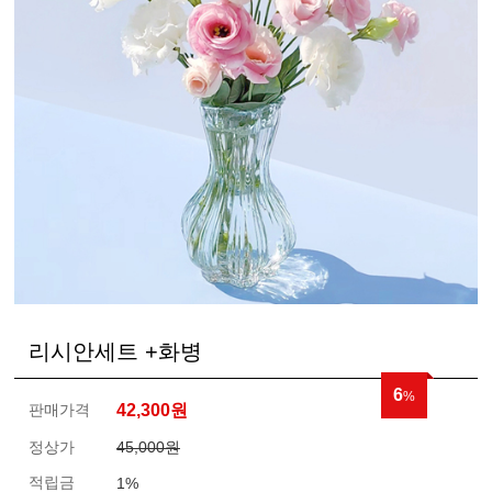
리시안세트 +화병
6
%
판매가격
42,300
원
정상가
45,000원
적립금
1%