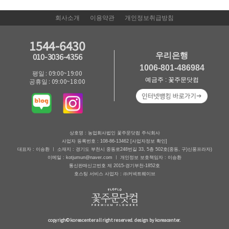
회사소개
이용약관
개인정보취급방침
1544-6430
우리은행
010-3036-4356
1006-801-486984
평일 : 09:00~19:00
예금주 : 꽃주문닷컴
공휴일 : 09:00~18:00
상호명 : 농업회사법인 꽃주문닷컴 주식회사
사업자 등록번호 : 108-86-13462
[사업자정보 확인]
대표자 : 이승환 ㅣ 소재지 : 경기도 부천시 중동로248번길 33, 5층 502호(중동, 구)신풍프라자)
이메일 : kotjumun@naver.com ㅣ 개인정보 보호책임자 : 이승환
통신판매신고번호 제 2015-경기부천-1852호
호스팅 서비스 사업자 : ㈜커넥트웨이브
copyrigh© koreacenter all right reserved. design by koreacenter.