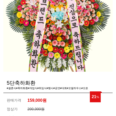
5단축하화환
#결혼식#축하화환#개업식#취임식#행사#공연#대회#모델하우스#오픈
21
%
판매가격
159,000
원
정상가
200,000원