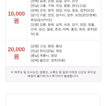
[전북] 남원, 순창, 임실, 장수, 진안
[전남] 고흥, 구례, 곡성, 함평, 완도(고금)
[경북] 군위, 영덕, 영양, 의성, 청송, 경주(안강)
10,000
[경기] 가평, 연천, 양수리, 양주, 포천(관인/영북),
원
화성(송산/마도)
[강원] 강릉, 동해, 삼척, 속초, 양구, 양양, 영월,
인제, 정선, 철원, 춘천, 태백, 홍천, 화천, 원주(문
막) 등
[강원] 고성, 평창, 횡성
20,000
[전남] 완도(금일), 영암
원
[충남] 계룡시, 청양
[경북] 울진군, 경주(외동)
※ 제주도 및 도서산간, 영종도, 소록도 등 일부 지역은 신선도 유지상
배송이 불가하거나 추가비가 발생합니다.