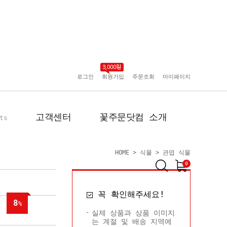
로그인
회원가입
주문조회
마이페이지
고객센터
꽃주문닷컴 소개
ts
HOME
>
식물
>
관엽 식물
0
공지사항
인사말
꼭 확인해주세요!
포토리뷰
회사 연혁
8
%
배송사진
플로플로소개
실제 상품과 상품 이미지
는 계절 및 배송 지역에
FAQ
회원사 현황