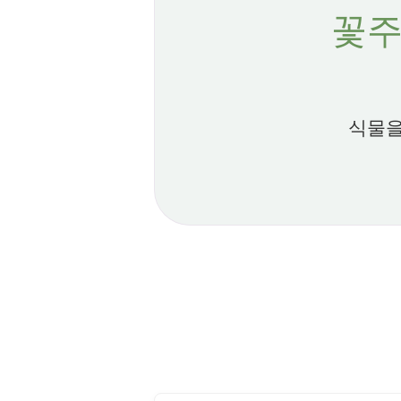
꽃주
식물을