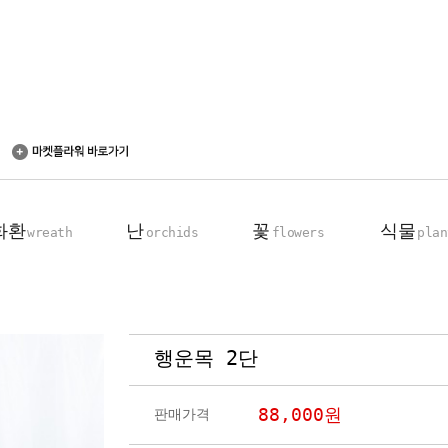
화환
난
꽃
식물
wreath
orchids
flowers
plan
행운목 2단
축하 화환
동양란
꽃다발
탁상용 화분
근조 화환
서양란
꽃바구니
관엽 식물
88,000
원
판매가격
기업회원전용
장미100송이