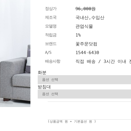
정상가
96,000원
제조국
국내산,수입산
모델명
관엽식물
적립금
1%
브랜드
꽃주문닷컴
A/S
1544-6430
배송사항
직접 배송 / 3시간 이내
화분
받침대
(상품금액
원 + 기본옵션
원 )