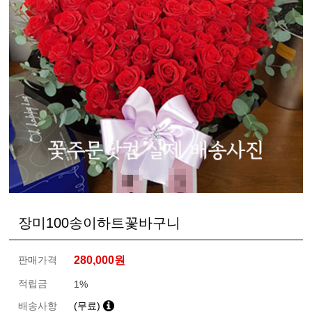
장미100송이하트꽃바구니
판매가격
280,000
원
적립금
1%
배송사항
(무료)