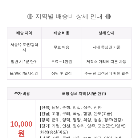
지역별 배송비 상세 안내
🔴
🔴
배송 지역
배송 비용
상세 안내
서울/수도권/광역
무료 배송
시내 중심권 기준
시
일반 시 / 군 단위
무료 ~ 1만원
제작소 거리에 따른 차등
읍/면/리/도서산간
상담 후 결정
주문 전 고객센터 확인 필수
추가 비용
해당 상세 지역 (시/군 단위)
[전북] 남원, 순창, 임실, 장수, 진안
[전남] 고흥, 구례, 곡성, 함평, 완도(고금)
[경북] 군위, 영덕, 영양, 의성, 청송, 경주(안강)
10,000
[경기] 가평, 연천, 양수리, 양주, 포천(관인/영북),
원
화성(송산/마도)