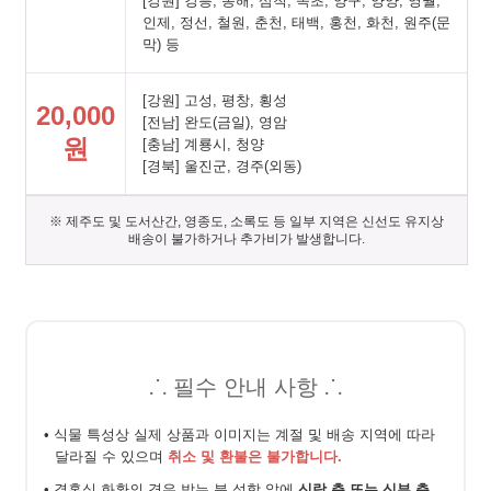
[강원] 강릉, 동해, 삼척, 속초, 양구, 양양, 영월,
인제, 정선, 철원, 춘천, 태백, 홍천, 화천, 원주(문
막) 등
[강원] 고성, 평창, 횡성
20,000
[전남] 완도(금일), 영암
원
[충남] 계룡시, 청양
[경북] 울진군, 경주(외동)
※ 제주도 및 도서산간, 영종도, 소록도 등 일부 지역은 신선도 유지상
배송이 불가하거나 추가비가 발생합니다.
⸫ 필수 안내 사항 ⸫
• 식물 특성상 실제 상품과 이미지는 계절 및 배송 지역에 따라
달라질 수 있으며
취소 및 환불은 불가합니다.
• 결혼식 화환의 경우 받는 분 성함 앞에
신랑 측 또는 신부 측