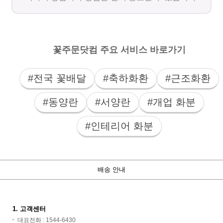
꽃주문닷컴 주요 서비스 바로가기
#전국 꽃배달
#축하화환
#근조화환
#동양란
#서양란
#개업 화분
#인테리어 화분
배송 안내
1. 고객센터
대표전화 : 1544-6430