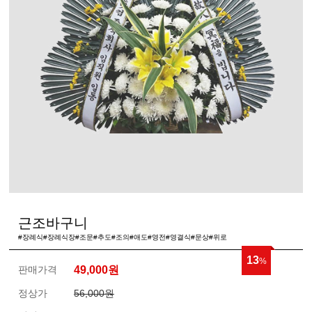
근조바구니
#장례식#장례식장#조문#추도#조의#애도#영전#영결식#문상#위로
13
%
판매가격
49,000
원
정상가
56,000원