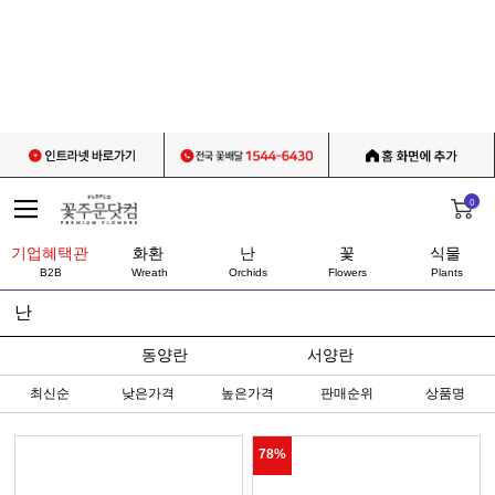
0
기업혜택관
화환
난
꽃
식물
B2B
Wreath
Orchids
Flowers
Plants
난
동양란
서양란
최신순
낮은가격
높은가격
판매순위
상품명
78%