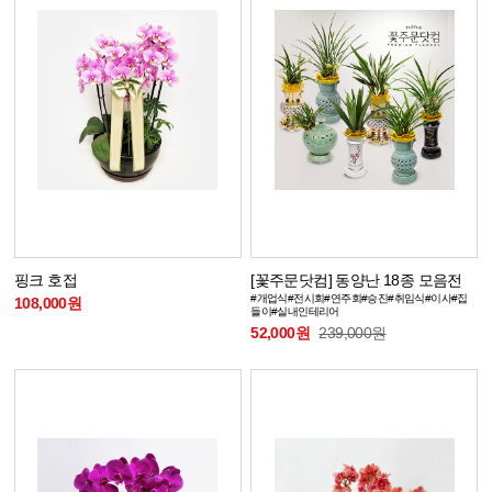
핑크 호접
[꽃주문닷컴] 동양난 18종 모음전
#개업식#전시회#연주회#승진#취임식#이사#집
108,000원
들이#실내인테리어
52,000원
239,000원